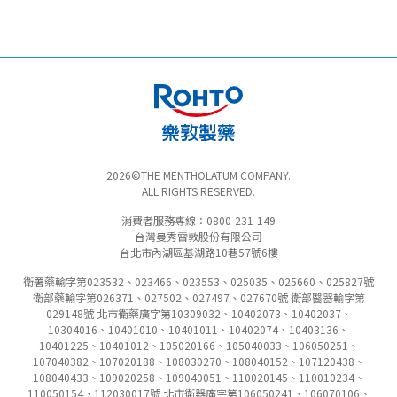
2026©THE MENTHOLATUM COMPANY.
ALL RIGHTS RESERVED.
消費者服務專線：0800-231-149
台灣曼秀雷敦股份有限公司
台北市內湖區基湖路10巷57號6樓
衛署藥輸字第023532、023466、023553、025035、025660、025827號
衛部藥輸字第026371、027502、027497、027670號 衛部醫器輸字第
029148號 北市衛藥廣字第10309032、10402073、10402037、
10304016、10401010、10401011、10402074、10403136、
10401225、10401012、105020166、105040033、106050251、
107040382、107020188、108030270、108040152、107120438、
108040433、109020258、109040051、110020145、110010234、
110050154、112030017號 北市衛器廣字第106050241、106070106、