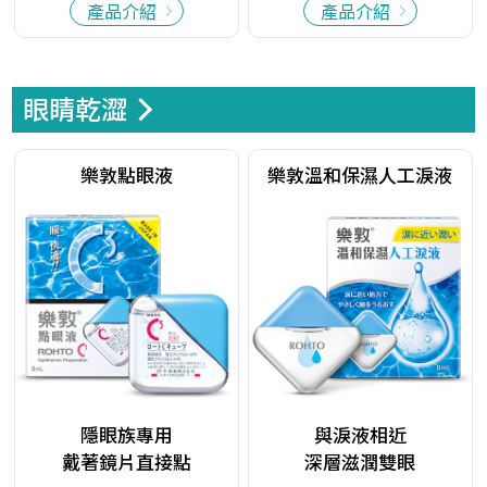
產品介紹
產品介紹
眼睛乾澀
樂敦點眼液
樂敦溫和保濕人工淚液
隱眼族專用
與淚液相近
戴著鏡片直接點
深層滋潤雙眼